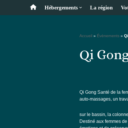
Hébergements
La région
Vot
Aller
au
contenu
Accueil
»
Évènements
»
Q
Qi Gong
Qi Gong Santé de la fe
auto-massages, un trava
sur le bassin, la colonn
Destiné aux femmes de t